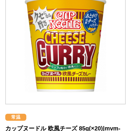
常温
カップヌードル 欧風チーズ 85g(×20)|mvm-