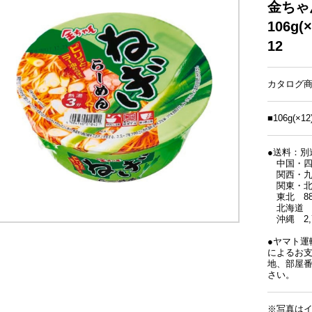
金ちゃ
106g(
12
カタログ商
■106g(×12
●送料：別
中国・四国
関西・九州
関東・北陸
東北 88
北海道 1
沖縄 2,
●ヤマト
によるお
地、部屋
さい。
※写真は