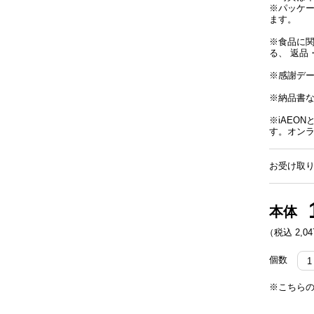
※パッケ
ます。
※食品に
る、 返品
※感謝デ
※納品書
※iAEO
す。オン
お受け取り
本体
（税込 2,04
個数
※こちらの