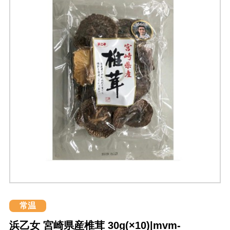
常温
浜乙女 宮崎県産椎茸 30g(×10)|mvm-