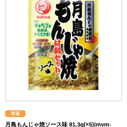
常温
月島もんじゃ焼ソース味 81.3g(×5)|mvm-