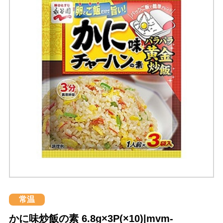
常温
かに味炒飯の素 6.8g×3P(×10)|mvm-