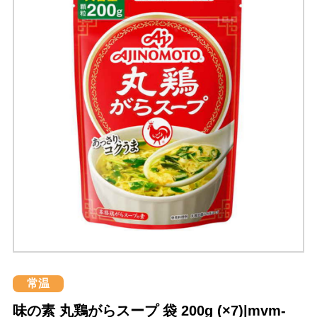
常温
味の素 丸鶏がらスープ 袋 200g (×7)|mvm-