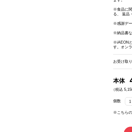
※食品に
る、 返品
※感謝デ
※納品書
※iAEO
す。オン
お受け取り
本体
（税込 5,15
個数
※こちらの