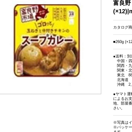
富良野
(×12)|
カタログ商
■260g (×12
●送料：別
中国・四国
関西・九州
関東・北陸
東北 88
北海道 1
沖縄 2,
●ヤマト
によるお
地、部屋
さい。
※写真は
※パッケ
ます。