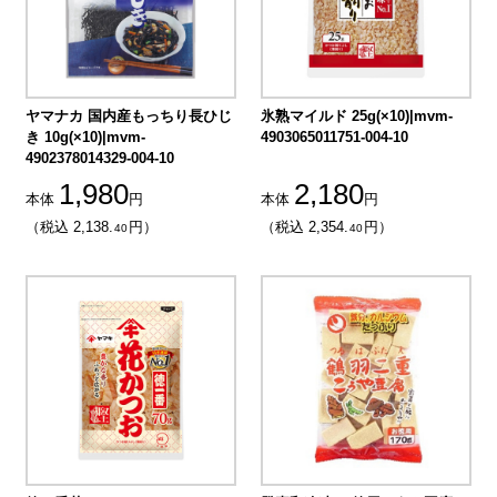
ヤマナカ 国内産もっちり長ひじ
氷熟マイルド 25g(×10)|mvm-
き 10g(×10)|mvm-
4903065011751-004-10
4902378014329-004-10
1,980
2,180
本体
円
本体
円
（税込 2,138.
円）
（税込 2,354.
円）
40
40