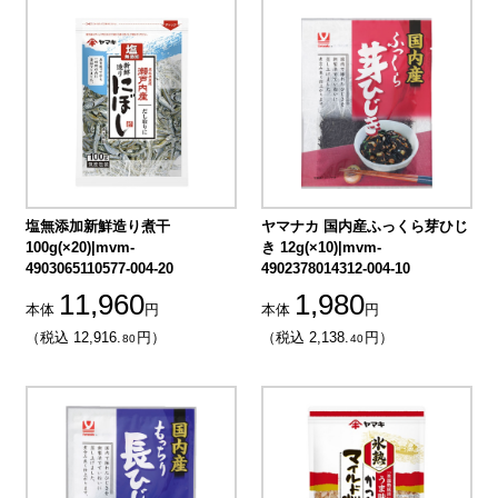
塩無添加新鮮造り煮干
ヤマナカ 国内産ふっくら芽ひじ
100g(×20)|mvm-
き 12g(×10)|mvm-
4903065110577-004-20
4902378014312-004-10
11,960
1,980
本体
円
本体
円
（税込 12,916.
円）
（税込 2,138.
円）
80
40