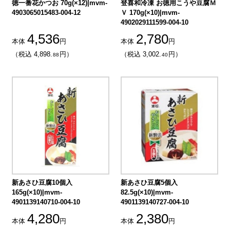
徳一番花かつお 70g(×12)|mvm-
登喜和冷凍 お徳用こうや豆腐Ｍ
4903065015483-004-12
Ｖ 170g(×10)|mvm-
4902029111599-004-10
4,536
2,780
本体
円
本体
円
（税込 4,898.
円）
（税込 3,002.
円）
88
40
新あさひ豆腐10個入
新あさひ豆腐5個入
165g(×10)|mvm-
82.5g(×10)|mvm-
4901139140710-004-10
4901139140727-004-10
4,280
2,380
本体
円
本体
円