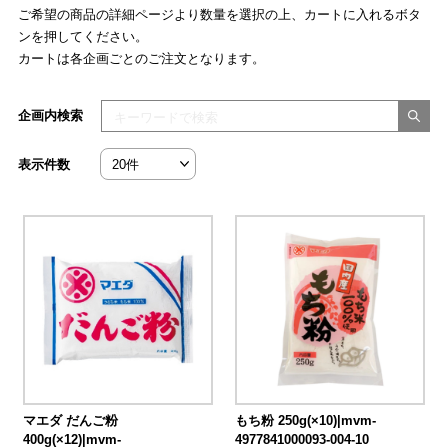
ご希望の商品の詳細ページより数量を選択の上、カートに入れるボタ
ンを押してください。
カートは各企画ごとのご注文となります。
検索キーワードを入力してください
企画内検索
表示件数
マエダ だんご粉
もち粉 250g(×10)|mvm-
400g(×12)|mvm-
4977841000093-004-10