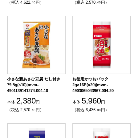
（税込 4,622.
円）
（税込 2,570.
円）
40
40
小さな新あさひ豆腐 だし付き
お徳用かつおパック
79.5g(×10)|mvm-
2g×16P(×20)|mvm-
4901139141274-004-10
4903065043967-004-20
2,380
5,960
本体
円
本体
円
（税込 2,570.
円）
（税込 6,436.
円）
40
80