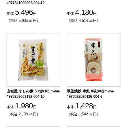
4977841000062-004-12
5,496
4,180
本体
円
本体
円
（税込 5,935.
円）
（税込 4,514.
円）
68
40
山城屋 すしの素 30g(×10)|mvm-
厚釜焼麩 車麩 8枚(×6)|mvm-
4973259009192-004-10
4973322020116-004-6
1,980
1,428
本体
円
本体
円
（税込 2,138.
円）
（税込 1,542.
円）
40
24