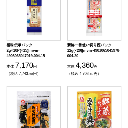
極味伝承パック
新鮮一番使い切り鰹パック
2g×10P(×15)|mvm-
12g(×20)|mvm-4903065045978-
4903065047019-004-15
004-20
7,170
4,360
本体
円
本体
円
（税込 7,743.
円）
（税込 4,708.
円）
60
80