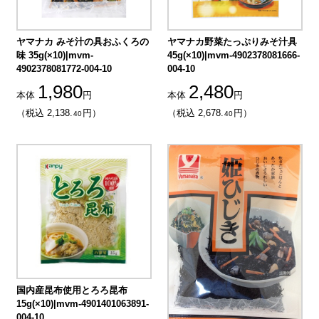
ヤマナカ みそ汁の具おふくろの
ヤマナカ野菜たっぷりみそ汁具
味 35g(×10)|mvm-
45g(×10)|mvm-4902378081666-
4902378081772-004-10
004-10
1,980
2,480
本体
円
本体
円
（税込 2,138.
円）
（税込 2,678.
円）
40
40
国内産昆布使用とろろ昆布
15g(×10)|mvm-4901401063891-
004-10