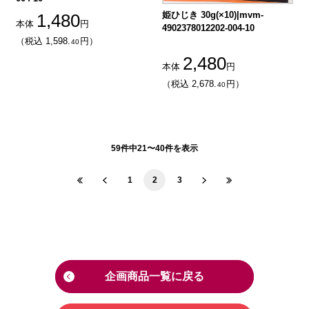
姫ひじき 30g(×10)|mvm-
1,480
本体
円
4902378012202-004-10
（税込 1,598.
円）
40
2,480
本体
円
（税込 2,678.
円）
40
59件中21〜40件を表示
1
2
3
企画商品一覧に戻る