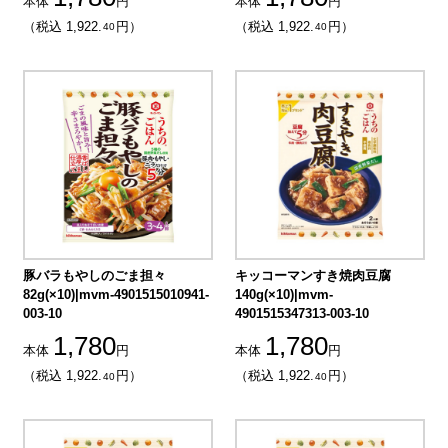
本体
円
本体
円
（税込 1,922.
円）
（税込 1,922.
円）
40
40
豚バラもやしのごま担々
キッコーマンすき焼肉豆腐
82g(×10)|mvm-4901515010941-
140g(×10)|mvm-
003-10
4901515347313-003-10
1,780
1,780
本体
円
本体
円
（税込 1,922.
円）
（税込 1,922.
円）
40
40