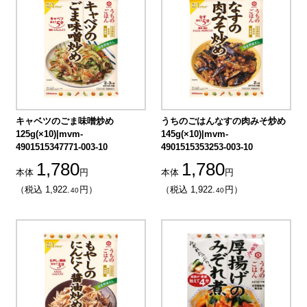
キャベツのごま味噌炒め
うちのごはんなすの肉みそ炒め
125g(×10)|mvm-
145g(×10)|mvm-
4901515347771-003-10
4901515353253-003-10
1,780
1,780
本体
円
本体
円
（税込 1,922.
円）
（税込 1,922.
円）
40
40