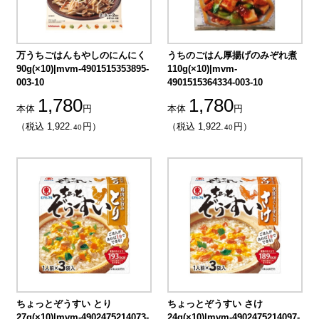
万うちごはんもやしのにんにく
うちのごはん厚揚げのみぞれ煮
90g(×10)|mvm-4901515353895-
110g(×10)|mvm-
003-10
4901515364334-003-10
1,780
1,780
本体
円
本体
円
（税込 1,922.
円）
（税込 1,922.
円）
40
40
ちょっとぞうすい とり
ちょっとぞうすい さけ
27g(×10)|mvm-4902475214073-
24g(×10)|mvm-4902475214097-