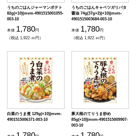
うちのごはんジャーマンポテト
うちのごはんキャベツガリバタ
82g(×10)|mvm-4901515001055-
醤油 74g(37g×2)(×10)|mvm-
003-10
4901515003684-003-10
1,780
1,780
本体
円
本体
円
（税込 1,922.
円）
（税込 1,922.
円）
40
40
白菜のうま煮 129g(×10)|mvm-
豚大根のてりうま炒め
4901515006371-003-10
85g(×10)|mvm-4901515009907-
003-10
1,780
1,780