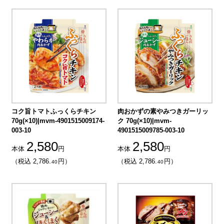
コク旨トマトふっくらチキン
肉おかずの素やみつきガーリッ
70g(×10)|mvm-4901515009174-
ク 70g(×10)|mvm-
003-10
4901515009785-003-10
2,580
2,580
本体
円
本体
円
（税込 2,786.
円）
（税込 2,786.
円）
40
40