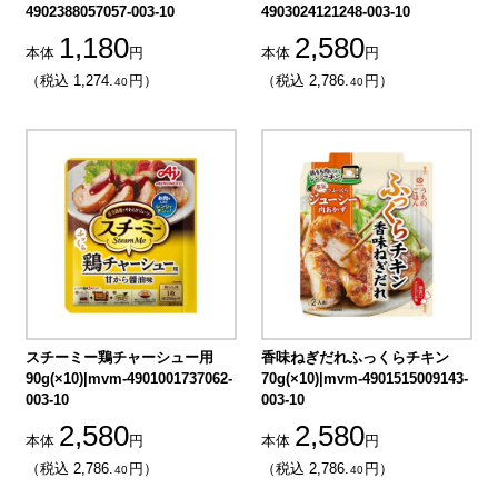
4902388057057-003-10
4903024121248-003-10
1,180
2,580
本体
円
本体
円
（税込 1,274.
円）
（税込 2,786.
円）
40
40
スチーミー鶏チャーシュー用
香味ねぎだれふっくらチキン
90g(×10)|mvm-4901001737062-
70g(×10)|mvm-4901515009143-
003-10
003-10
2,580
2,580
本体
円
本体
円
（税込 2,786.
円）
（税込 2,786.
円）
40
40