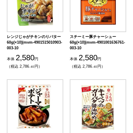
レンジじゃがチキンのりバター
スチーミー豚チャーシュー
60g(×10)|mvm-4901515010903-
60g(×10)|mvm-4901001636761-
003-10
003-10
2,580
2,580
本体
円
本体
円
（税込 2,786.
円）
（税込 2,786.
円）
40
40