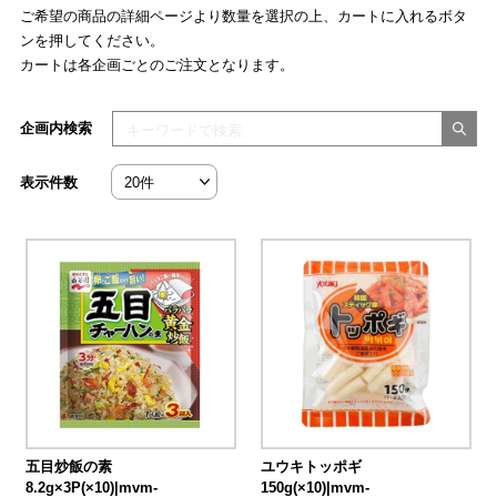
ご希望の商品の詳細ページより数量を選択の上、カートに入れるボタ
ンを押してください。
カートは各企画ごとのご注文となります。
検索キーワードを入力してください
企画内検索
表示件数
五目炒飯の素
ユウキトッポギ
8.2g×3P(×10)|mvm-
150g(×10)|mvm-