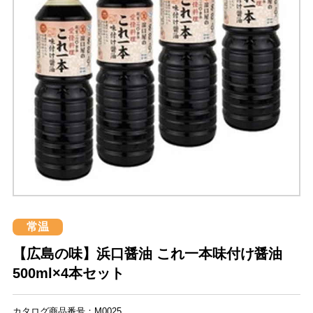
常温
【広島の味】浜口醤油 これ一本味付け醤油
500ml×4本セット
カタログ商品番号：M0025