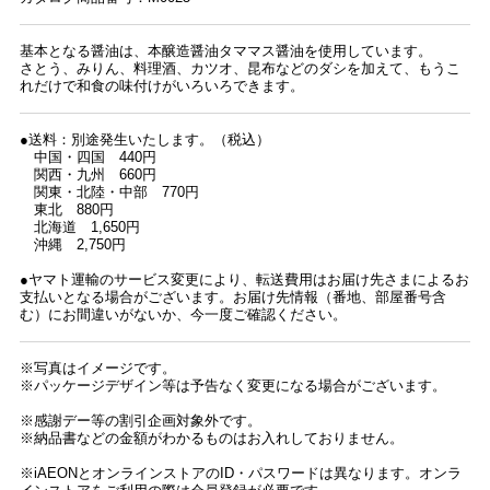
基本となる醤油は、本醸造醤油タママス醤油を使用しています。
さとう、みりん、料理酒、カツオ、昆布などのダシを加えて、もうこ
れだけで和食の味付けがいろいろできます。
●送料：別途発生いたします。（税込）
中国・四国 440円
関西・九州 660円
関東・北陸・中部 770円
東北 880円
北海道 1,650円
沖縄 2,750円
●ヤマト運輸のサービス変更により、転送費用はお届け先さまによるお
支払いとなる場合がございます。お届け先情報（番地、部屋番号含
む）にお間違いがないか、今一度ご確認ください。
※写真はイメージです。
※パッケージデザイン等は予告なく変更になる場合がございます。
※感謝デー等の割引企画対象外です。
※納品書などの金額がわかるものはお入れしておりません。
※iAEONとオンラインストアのID・パスワードは異なります。オンラ