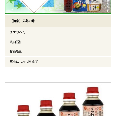
【特集】広島の味
ますやみそ
濱口醤油
尾道造酢
三次はちみつ園蜂屋