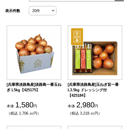
表示件数
[兵庫県淡路島産]淡路島一番玉ね
[兵庫県淡路島産]玉ねぎ旨一番
ぎ L5kg【425175】
L3.5kg ドレッシング付
【425184】
1,580
2,980
本体
円
本体
円
（税込 1,706.
円）
（税込 3,218.
円）
40
40