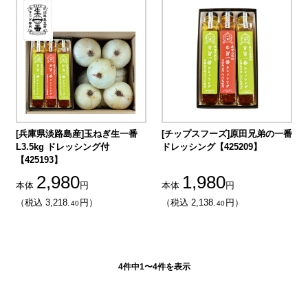
[兵庫県淡路島産]玉ねぎ生一番
[チップスフーズ]原田兄弟の一番
L3.5kg ドレッシング付
ドレッシング【425209】
【425193】
2,980
1,980
本体
円
本体
円
（税込 3,218.
円）
（税込 2,138.
円）
40
40
4件中1〜4件を表示