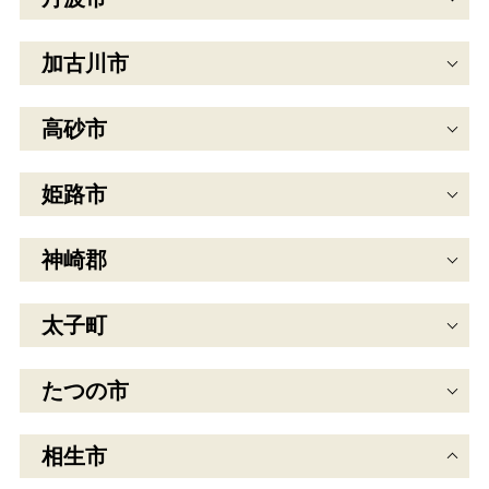
加古川市
高砂市
姫路市
神崎郡
太子町
たつの市
相生市