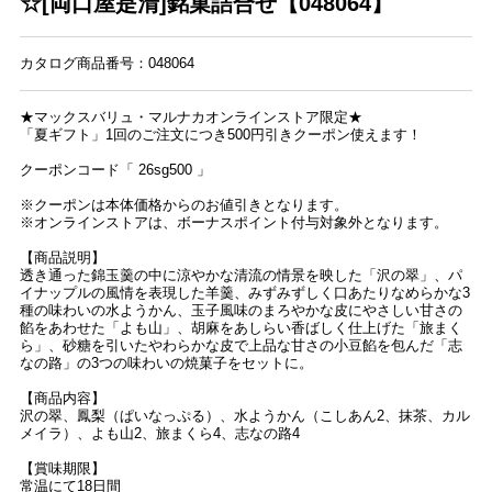
☆[両口屋是清]銘菓詰合せ【048064】
カタログ商品番号：048064
★マックスバリュ・マルナカオンラインストア限定★
「夏ギフト」1回のご注文につき500円引きクーポン使えます！
クーポンコード「 26sg500 」
※クーポンは本体価格からのお値引きとなります。
※オンラインストアは、ボーナスポイント付与対象外となります。
【商品説明】
透き通った錦玉羹の中に涼やかな清流の情景を映した「沢の翠」、パ
イナップルの風情を表現した羊羹、みずみずしく口あたりなめらかな3
種の味わいの水ようかん、玉子風味のまろやかな皮にやさしい甘さの
餡をあわせた「よも山」、胡麻をあしらい香ばしく仕上げた「旅まく
ら」、砂糖を引いたやわらかな皮で上品な甘さの小豆餡を包んだ「志
なの路」の3つの味わいの焼菓子をセットに。
【商品内容】
沢の翠、鳳梨（ぱいなっぷる）、水ようかん（こしあん2、抹茶、カル
メイラ）、よも山2、旅まくら4、志なの路4
【賞味期限】
常温にて18日間