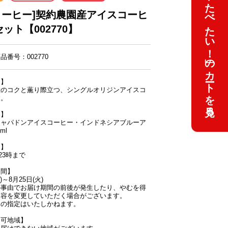
2026年 夏「おいしい発見ギフトたべたい！」のカートを見る
コーヒー]契約農園産アイスコーヒ
ット【002770】
番号：002770
明】
産のコクと薫り際立つ、シングルオリジンアイスコ
す。
容】
シャパドンアイスコーヒー・インドネシアブルーア
ml
間】
)23時まで
期間】
)～8月25日(火)
の事由でお届け期間の前後が発生したり、やむを得
内容を変更していただく場合がございます。
日の指定はいたしかねます。
不可地域】