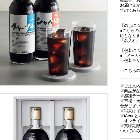
離島等、
お届け先
すのであ
【のしに
●こちら
応となり
「名入れ
【包装に
●「メーカ
※包装デ
※こちら
※ご注文
※商品が
※感謝デ
※市場・
合がござ
※写真は
※iAeo
オンライ
※賞味期限
ついての