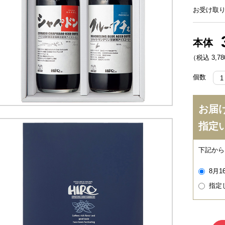
お受け取り
本体
（税込 3,7
個数
お届
指定
下記から
8月1
指定