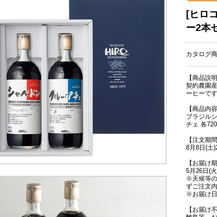
[ヒロ
ー2本セ
カタログ商品
【商品説
契約農園
ーヒーで
【商品内
ブラジル
チェ 各720
【注文期
8月8日(土
【お届け
5月26日(火
※天候等
ずご注文
※お届け
【お届け