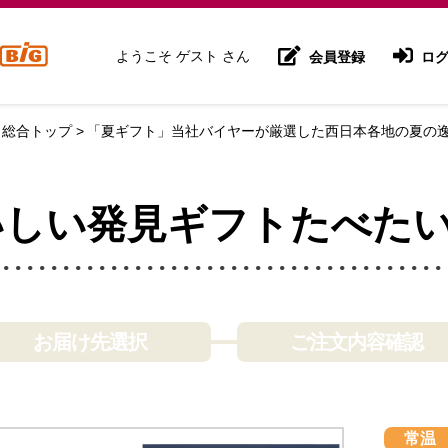
ようこそ ゲスト さん
会員登録
ログ
 総合トップ
「夏ギフト」当社バイヤーが厳選した西日本各地の夏の逸
」
おいしい発見ギフトたべた
お届け先選択
ご注文内容確認
常温