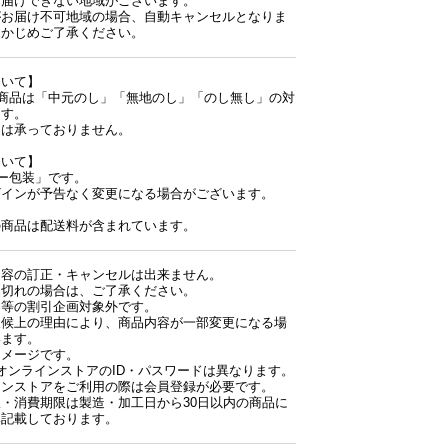
お届けできない地域がございます。
がお届け不可地域の場合、自動キャンセルとなりま
らかじめご了承ください。
ついて】
の商品は「中元のし」「無地のし」「のし無し」の対
ます。
」は承っておりません。
ついて】
ー包装」です。
ザインが予告なく変更になる場合がございます。
の商品は配送料が含まれています。
内容の訂正・キャンセルは出来ません。
品切れの場合は、ご了承ください。
ー等の割引企画対象外です。
天候上の理由により、商品内容が一部変更になる場
います。
イメージです。
nとオンラインストアのID・パスワードは異なります。
ンストアをご利用の際は会員登録が必要です。
・消費期限は製造・加工日から30日以内の商品に
み記載しております。